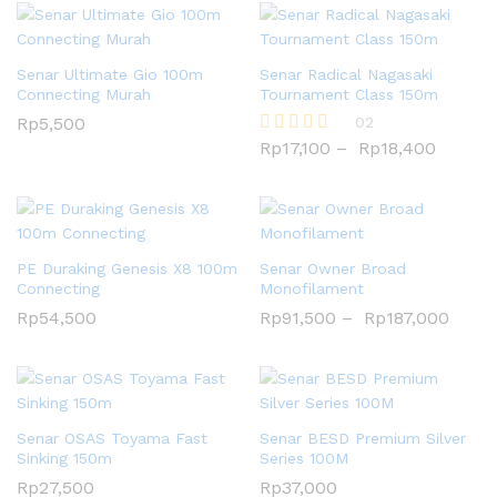
Senar Ultimate Gio 100m
Senar Radical Nagasaki
Connecting Murah
Tournament Class 150m
Rp
5,500
02
Rp
17,100
–
Rp
18,400
Rated
4.00
out of 5
PE Duraking Genesis X8 100m
Senar Owner Broad
Connecting
Monofilament
Rp
54,500
Rp
91,500
–
Rp
187,000
Senar OSAS Toyama Fast
Senar BESD Premium Silver
Sinking 150m
Series 100M
Rp
27,500
Rp
37,000