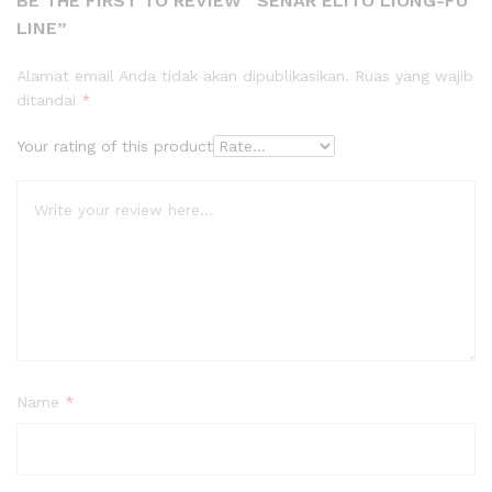
BE THE FIRST TO REVIEW “SENAR ELITO LIONG-FU
LINE”
Alamat email Anda tidak akan dipublikasikan.
Ruas yang wajib
ditandai
*
Your rating of this product
Name
*