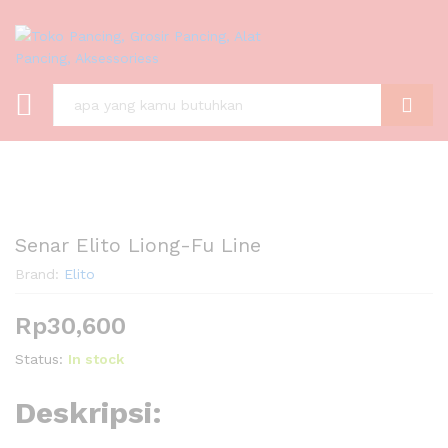
C A R I
Senar Elito Liong-Fu Line
Brand:
Elito
Rp
30,600
Status:
In stock
Deskripsi: