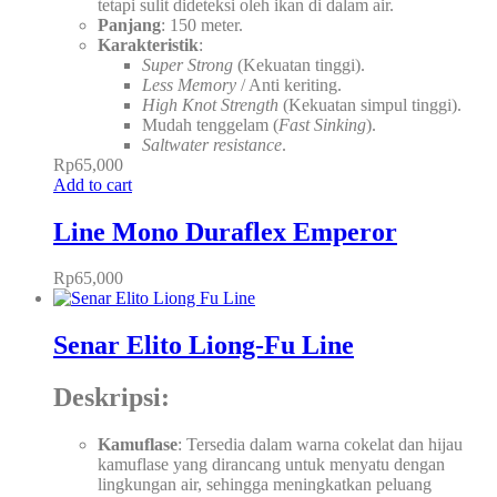
tetapi sulit dideteksi oleh ikan di dalam air.
Panjang
: 150 meter.
Karakteristik
:
Super Strong
(Kekuatan tinggi).
Less Memory
/ Anti keriting.
High Knot Strength
(Kekuatan simpul tinggi).
Mudah tenggelam (
Fast Sinking
).
Saltwater resistance
.
Rp
65,000
Add to cart
Line Mono Duraflex Emperor
Rp
65,000
Senar Elito Liong-Fu Line
Deskripsi:
Kamuflase
: Tersedia dalam warna cokelat dan hijau
kamuflase yang dirancang untuk menyatu dengan
lingkungan air, sehingga meningkatkan peluang