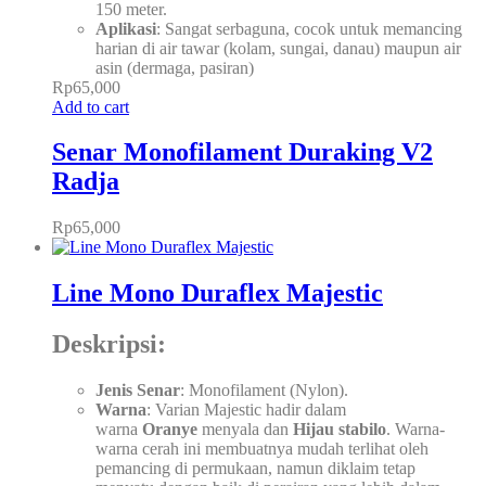
150 meter.
Aplikasi
: Sangat serbaguna, cocok untuk memancing
harian di air tawar (kolam, sungai, danau) maupun air
asin (dermaga, pasiran)
Rp
65,000
Add to cart
Senar Monofilament Duraking V2
Radja
Rp
65,000
Line Mono Duraflex Majestic
Deskripsi:
Jenis Senar
: Monofilament (Nylon).
Warna
: Varian Majestic hadir dalam
warna
Oranye
menyala dan
Hijau stabilo
. Warna-
warna cerah ini membuatnya mudah terlihat oleh
pemancing di permukaan, namun diklaim tetap