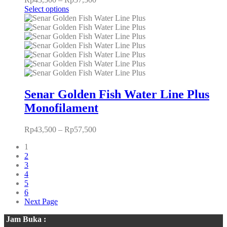
Select options
Senar Golden Fish Water Line Plus
Monofilament
Rp
43,500
–
Rp
57,500
1
2
3
4
5
6
Next Page
Jam Buka :