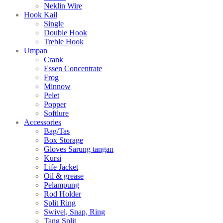
Neklin Wire
Hook Kail
Single
Double Hook
Treble Hook
Umpan
Crank
Essen Concentrate
Frog
Minnow
Pelet
Popper
Softlure
Accessories
Bag/Tas
Box Storage
Gloves Sarung tangan
Kursi
Life Jacket
Oil & grease
Pelampung
Rod Holder
Split Ring
Swivel, Snap, Ring
Tang Split