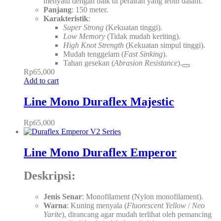
menyatu dengan baik di perairan yang lebih dalam.
Panjang
: 150 meter.
Karakteristik
:
Super Strong
(Kekuatan tinggi).
Low Memory
(Tidak mudah keriting).
High Knot Strength
(Kekuatan simpul tinggi).
Mudah tenggelam (
Fast Sinking
).
Tahan gesekan (
Abrasion Resistance
).
Rp
65,000
Add to cart
Line Mono Duraflex Majestic
Rp
65,000
Line Mono Duraflex Emperor
Deskripsi:
Jenis Senar
: Monofilament (Nylon monofilament).
Warna
: Kuning menyala (
Fluorescent Yellow
/
Neo
Yarite
), dirancang agar mudah terlihat oleh pemancing