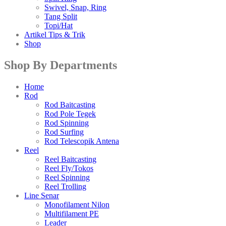
Swivel, Snap, Ring
Tang Split
Topi/Hat
Artikel Tips & Trik
Shop
Shop By Departments
Home
Rod
Rod Baitcasting
Rod Pole Tegek
Rod Spinning
Rod Surfing
Rod Telescopik Antena
Reel
Reel Baitcasting
Reel Fly/Tokos
Reel Spinning
Reel Trolling
Line Senar
Monofilament Nilon
Multifilament PE
Leader