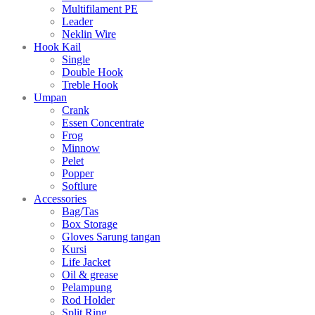
Multifilament PE
Leader
Neklin Wire
Hook Kail
Single
Double Hook
Treble Hook
Umpan
Crank
Essen Concentrate
Frog
Minnow
Pelet
Popper
Softlure
Accessories
Bag/Tas
Box Storage
Gloves Sarung tangan
Kursi
Life Jacket
Oil & grease
Pelampung
Rod Holder
Split Ring