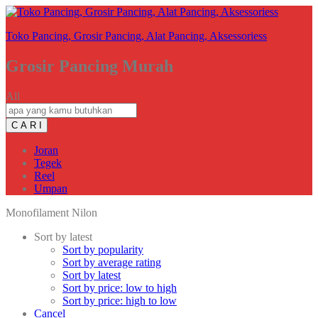
Toko Pancing, Grosir Pancing, Alat Pancing, Aksessoriess
Grosir Pancing Murah
All
C A R I
Joran
Tegek
Reel
Umpan
Monofilament Nilon
Sort by latest
Sort by popularity
Sort by average rating
Sort by latest
Sort by price: low to high
Sort by price: high to low
Cancel