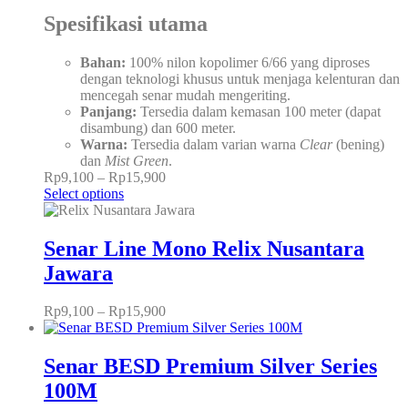
Spesifikasi utama
Bahan:
100% nilon kopolimer 6/66 yang diproses
dengan teknologi khusus untuk menjaga kelenturan dan
mencegah senar mudah mengeriting.
Panjang:
Tersedia dalam kemasan 100 meter (dapat
disambung) dan 600 meter.
Warna:
Tersedia dalam varian warna
Clear
(bening)
dan
Mist Green
.
Rp
9,100
–
Rp
15,900
Select options
Senar Line Mono Relix Nusantara
Jawara
Rp
9,100
–
Rp
15,900
Senar BESD Premium Silver Series
100M