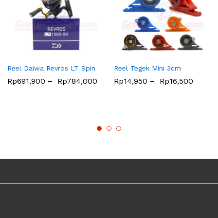
Reel Daiwa Revros LT Spin
Reel Tegek Mini 3cm
Rp
691,900
–
Rp
784,000
Rp
14,950
–
Rp
16,500