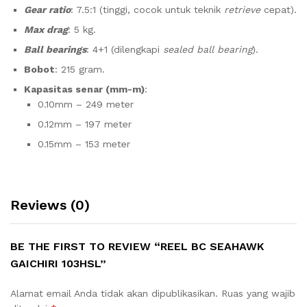
Gear ratio
: 7.5:1 (tinggi, cocok untuk teknik
retrieve
cepat).
Max drag
: 5 kg.
Ball bearings
: 4+1 (dilengkapi
sealed ball bearing
).
Bobot
: 215 gram.
Kapasitas senar (mm-m)
:
0.10mm – 249 meter
0.12mm – 197 meter
0.15mm – 153 meter
Reviews (0)
BE THE FIRST TO REVIEW “REEL BC SEAHAWK
GAICHIRI 103HSL”
Alamat email Anda tidak akan dipublikasikan.
Ruas yang wajib