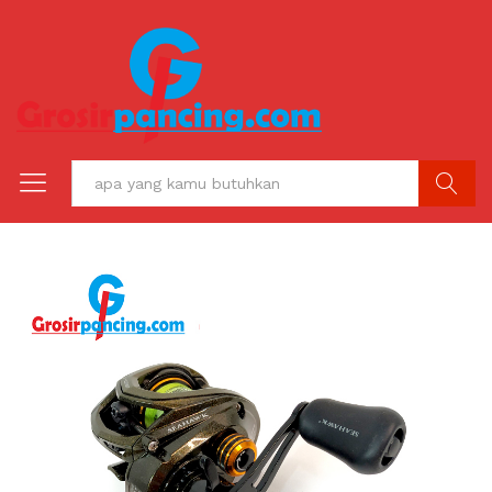
C A R I