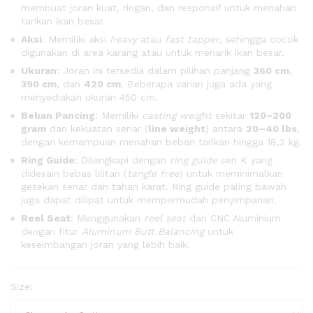
membuat joran kuat, ringan, dan responsif untuk menahan
tarikan ikan besar.
Aksi
: Memiliki aksi
heavy
atau
fast tapper
, sehingga cocok
digunakan di area karang atau untuk menarik ikan besar.
Ukuran
: Joran ini tersedia dalam pilihan panjang
360 cm,
390 cm,
dan
420 cm
. Beberapa varian juga ada yang
menyediakan ukuran 450 cm.
Beban Pancing
: Memiliki
casting weight
sekitar
120–200
gram
dan kekuatan senar (
line weight
) antara
20–40 lbs
,
dengan kemampuan menahan beban tarikan hingga 18,2 kg.
Ring Guide
: Dilengkapi dengan
ring guide
seri K yang
didesain bebas lilitan (
tangle free
) untuk meminimalkan
gesekan senar dan tahan karat. Ring guide paling bawah
juga dapat dilipat untuk mempermudah penyimpanan.
Reel Seat
: Menggunakan
reel seat
dari CNC Aluminium
dengan fitur
Aluminum Butt Balancing
untuk
keseimbangan joran yang lebih baik.
Size: