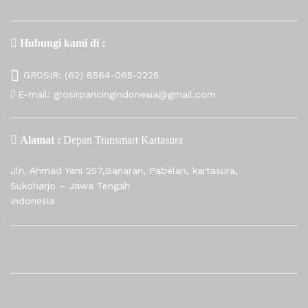
Hubungi kami di :
GROSIR:
(62) 8564-065-2225
E-mail:
grosirpancingindonesia@gmail.com
Alamat :
Depan Transmart Kartasura
Jln. Ahmad Yani 257,Banaran, Pabelan, kartasura,
Sukoharjo – Jawa Tengah
Indonesia