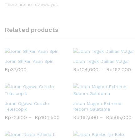
There are no reviews yet.
Related products
Joran Shikari Asari Spin
Joran Tegek Daihan Vulgar
Rp
37,000
Rp
104,000
–
Rp
162,000
Joran Ogawa Corallo
Joran Maguro Extreme
Telescopik
Reborn Galatama
Rp
72,600
–
Rp
104,500
Rp
467,500
–
Rp
505,000