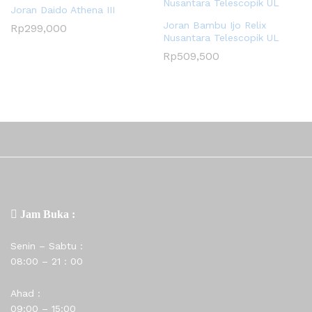
Joran Daido Athena III
Joran Bambu Ijo Relix
Rp
299,000
Nusantara Telescopik UL
Rp
509,500
Jam Buka :
Senin – Sabtu :
08:00 – 21 : 00
Ahad :
09:00 – 15:00