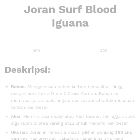
Joran Surf Blood
Iguana
390
420
Deskripsi:
Bahan
: Menggunakan bahan karbon berkualitas tinggi
dengan konstruksi Triple X Cross Carbon. Bahan ini
membuat joran kuat, ringan, dan responsif untuk menahan
tarikan ikan besar.
Aksi
: Memiliki aksi
heavy
atau
fast tapper
, sehingga cocok
digunakan di area karang atau untuk menarik ikan besar.
Ukuran
: Joran ini tersedia dalam pilihan panjang
360 cm,
390 cm,
dan
420 cm
. Beberapa varian juga ada yang