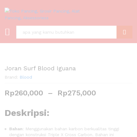
C A R I
Joran Surf Blood Iguana
Brand:
Blood
Rp
260,000
–
Rp
275,000
Deskripsi:
Bahan
: Menggunakan bahan karbon berkualitas tinggi
dengan konstruksi Triple X Cross Carbon. Bahan ini