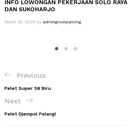
INFO LOWONGAN PEKERJAAN SOLO RAYA
DAN SUKOHARJO
Maret 30, 2026
by
admingrosirpancing
Navigasi
Previous
Previous
pos
Post
Pelet Super 58 Biru
Next
Next
Post
Pelet Djempol Pelangi