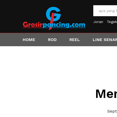
All
Joran
Tegek
HOME
ROD
REEL
LINE SENA
Men
Sept