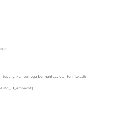
pakai
an tepung ikan,semoga bermanfaat dan terimakasih
oHMd_IU[/embedyt]