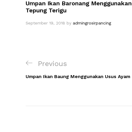
Umpan Ikan Baronang Menggunakan
Tepung Terigu
September 19, 2018
by
admingrosirpancing
Navigasi
Previous
Previous
pos
Post
Umpan Ikan Baung Menggunakan Usus Ayam