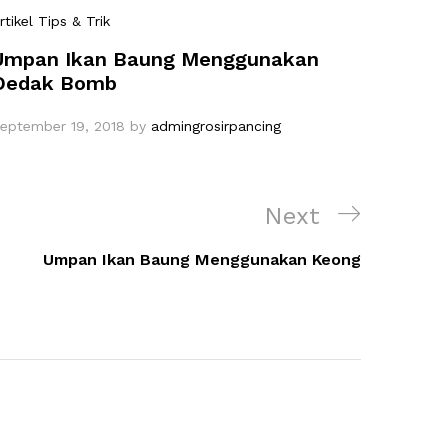
rtikel Tips & Trik
Umpan Ikan Baung Menggunakan
Dedak Bomb
eptember 19, 2018
by
admingrosirpancing
Next
Next
Post
Umpan Ikan Baung Menggunakan Keong