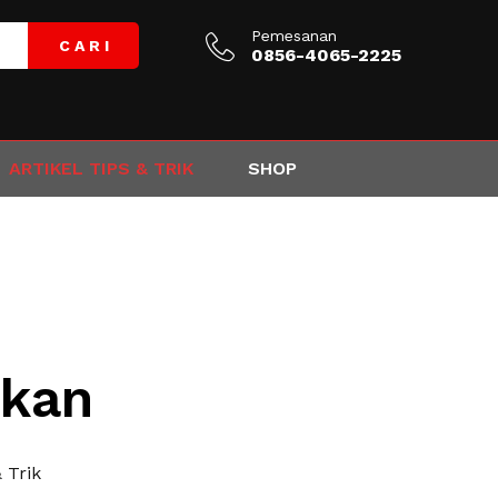
Pemesanan
C A R I
0856-4065-2225
ARTIKEL TIPS & TRIK
SHOP
Ikan
& Trik