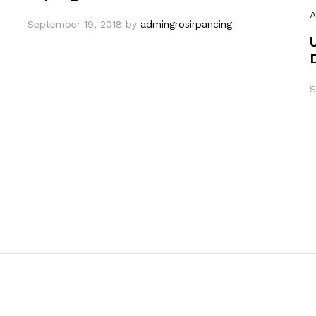
A
September 19, 2018
by
admingrosirpancing
S