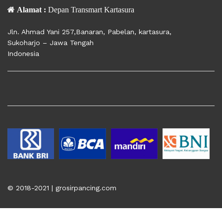
Alamat :
Depan Transmart Kartasura
Jln. Ahmad Yani 257,Banaran, Pabelan, kartasura,
Sukoharjo – Jawa Tengah
Indonesia
© 2018-2021 | grosirpancing.com