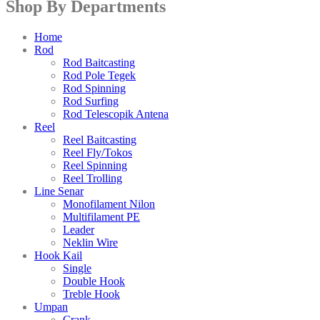
Shop By Departments
Home
Rod
Rod Baitcasting
Rod Pole Tegek
Rod Spinning
Rod Surfing
Rod Telescopik Antena
Reel
Reel Baitcasting
Reel Fly/Tokos
Reel Spinning
Reel Trolling
Line Senar
Monofilament Nilon
Multifilament PE
Leader
Neklin Wire
Hook Kail
Single
Double Hook
Treble Hook
Umpan
Crank