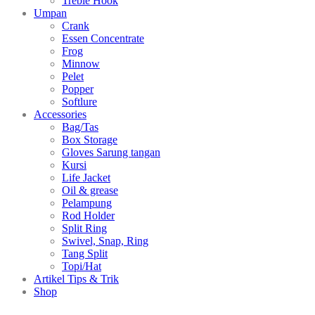
Treble Hook
Umpan
Crank
Essen Concentrate
Frog
Minnow
Pelet
Popper
Softlure
Accessories
Bag/Tas
Box Storage
Gloves Sarung tangan
Kursi
Life Jacket
Oil & grease
Pelampung
Rod Holder
Split Ring
Swivel, Snap, Ring
Tang Split
Topi/Hat
Artikel Tips & Trik
Shop