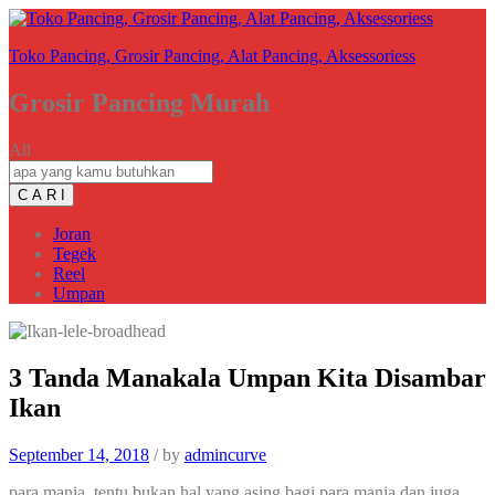
Toko Pancing, Grosir Pancing, Alat Pancing, Aksessoriess
Grosir Pancing Murah
All
C A R I
Joran
Tegek
Reel
Umpan
3 Tanda Manakala Umpan Kita Disambar
Ikan
September 14, 2018
/
by
admincurve
para mania, tentu bukan hal yang asing bagi para mania dan juga