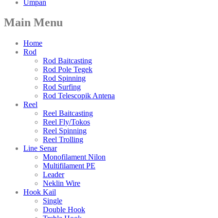
Umpan
Main Menu
Home
Rod
Rod Baitcasting
Rod Pole Tegek
Rod Spinning
Rod Surfing
Rod Telescopik Antena
Reel
Reel Baitcasting
Reel Fly/Tokos
Reel Spinning
Reel Trolling
Line Senar
Monofilament Nilon
Multifilament PE
Leader
Neklin Wire
Hook Kail
Single
Double Hook