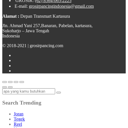
GROSIR:
(62) 8564-065-2225
E-mail:
grosirpancingindonesia@gmail.com
Alamat :
Depan Transmart Kartasura
Jln. Ahmad Yani 257,Banaran, Pabelan, kartasura,
Sukoharjo – Jawa Tengah
Indonesia
© 2018-2021 | grosirpancing.com
Search Trending
Joran
Tegek
Reel