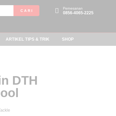
Pemesanan
C A R I
0856-4065-2225
ARTIKEL TIPS & TRIK
SHOP
in DTH
ool
Tackle