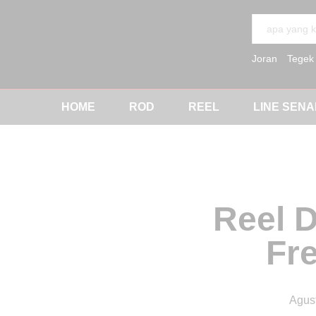
All
Joran
Tegek
HOME
ROD
REEL
LINE SEN
Reel 
Fr
Agus