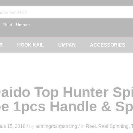
Reel
Umpan
AR
HOOK KAIL
UMPAN
ACCESSORIES
Daido Top Hunter Sp
ee 1pcs Handle & Sp
tus 15, 2018
/
by
admingrosirpancing
/
in
Reel
,
Reel Spinning
,